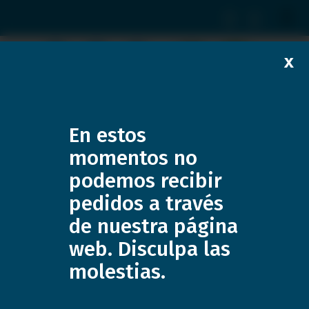
x
En estos
Inicio
Pescado
Salmonete
momentos no
podemos recibir
pedidos a través
de nuestra página
web. Disculpa las
molestias.